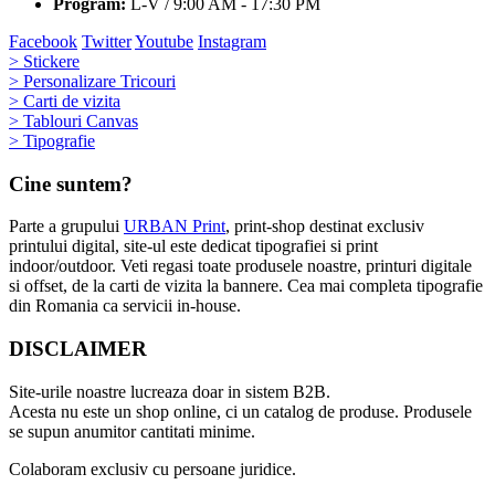
Program:
L-V / 9:00 AM - 17:30 PM
Facebook
Twitter
Youtube
Instagram
> Stickere
> Personalizare Tricouri
> Carti de vizita
> Tablouri Canvas
> Tipografie
Cine suntem?
Parte a grupului
URBAN Print
, print-shop destinat exclusiv
printului digital, site-ul este dedicat tipografiei si print
indoor/outdoor. Veti regasi toate produsele noastre, printuri digitale
si offset, de la carti de vizita la bannere. Cea mai completa tipografie
din Romania ca servicii in-house.
DISCLAIMER
Site-urile noastre lucreaza doar in sistem B2B.
Acesta nu este un shop online, ci un catalog de produse. Produsele
se supun anumitor cantitati minime.
Colaboram exclusiv cu persoane juridice.