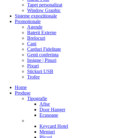
Tapet personalizat
Window Graphic
Sisteme expozitionale
Promotionale
Agende
Baterii Externe
Brelocuri
Cani
Carduri Fidelitate
Genti conferinta
Insigne | Pinuri
Pixuri
Stickuri USB
Trofee
Home
Produse
Tipografie
Afise
Door Hanger
Ecusoane
Keycard Hotel
Meniuri
Plicuri