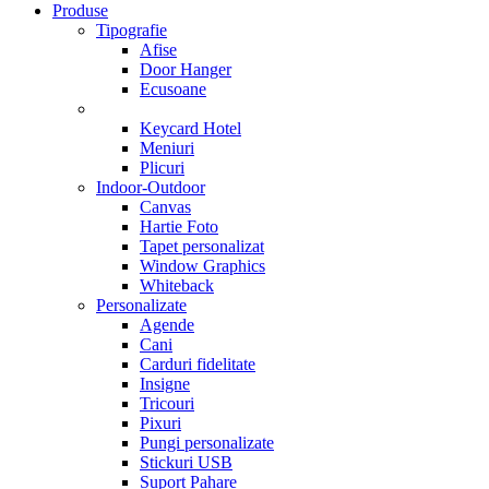
Produse
Tipografie
Afise
Door Hanger
Ecusoane
Keycard Hotel
Meniuri
Plicuri
Indoor-Outdoor
Canvas
Hartie Foto
Tapet personalizat
Window Graphics
Whiteback
Personalizate
Agende
Cani
Carduri fidelitate
Insigne
Tricouri
Pixuri
Pungi personalizate
Stickuri USB
Suport Pahare