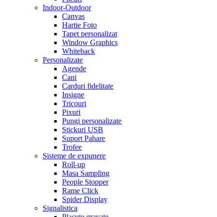
Indoor-Outdoor
Canvas
Hartie Foto
Tapet personalizat
Window Graphics
Whiteback
Personalizate
Agende
Cani
Carduri fidelitate
Insigne
Tricouri
Pixuri
Pungi personalizate
Stickuri USB
Suport Pahare
Trofee
Sisteme de expunere
Roll-up
Masa Sampling
People Stopper
Rame Click
Spider Display
Signalistica
Placute gravate