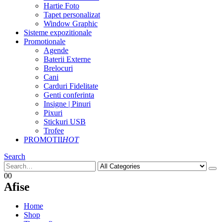
Hartie Foto
Tapet personalizat
Window Graphic
Sisteme expozitionale
Promotionale
Agende
Baterii Externe
Brelocuri
Cani
Carduri Fidelitate
Genti conferinta
Insigne | Pinuri
Pixuri
Stickuri USB
Trofee
PROMOTII
HOT
Search
0
0
Afise
Home
Shop