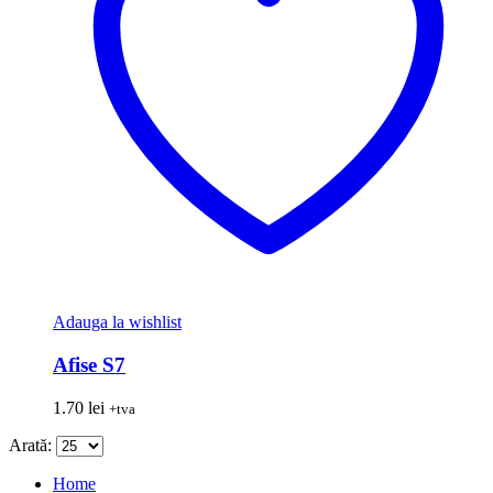
Adauga la wishlist
Afise S7
1.70
lei
+tva
Arată:
Home