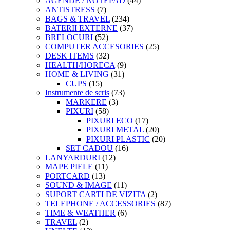
AGENDE / NOTEPAD
(44)
ANTISTRESS
(7)
BAGS & TRAVEL
(234)
BATERII EXTERNE
(37)
BRELOCURI
(52)
COMPUTER ACCESORIES
(25)
DESK ITEMS
(32)
HEALTH/HORECA
(9)
HOME & LIVING
(31)
CUPS
(15)
Instrumente de scris
(73)
MARKERE
(3)
PIXURI
(58)
PIXURI ECO
(17)
PIXURI METAL
(20)
PIXURI PLASTIC
(20)
SET CADOU
(16)
LANYARDURI
(12)
MAPE PIELE
(11)
PORTCARD
(13)
SOUND & IMAGE
(11)
SUPORT CARTI DE VIZITA
(2)
TELEPHONE / ACCESSORIES
(87)
TIME & WEATHER
(6)
TRAVEL
(2)