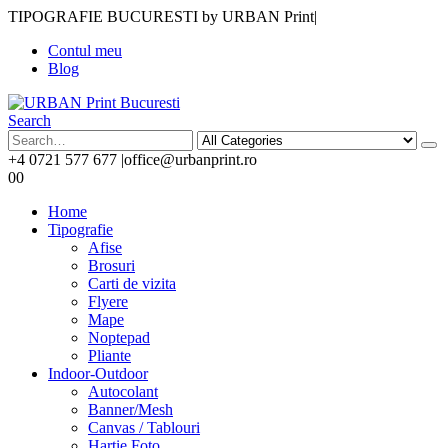
TIPOGRAFIE BUCURESTI by URBAN Print
|
Contul meu
Blog
Search
+4 0721 577 677
|
office@urbanprint.ro
0
0
Home
Tipografie
Afise
Brosuri
Carti de vizita
Flyere
Mape
Noptepad
Pliante
Indoor-Outdoor
Autocolant
Banner/Mesh
Canvas / Tablouri
Hartie Foto