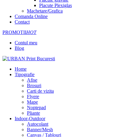
Placute Plexiglas
Machetare/Grafica
Comanda Online
Contact
PROMOTII
HOT
Contul meu
Blog
Home
Tipografie
Afise
Brosuri
Carti de vizita
Flyere
Mape
Noptepad
Pliante
Indoor-Outdoor
Autocolant
Banner/Mesh
Canvas / Tablouri