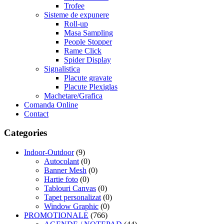
Trofee
Sisteme de expunere
Roll-up
Masa Sampling
People Stopper
Rame Click
Spider Display
Signalistica
Placute gravate
Placute Plexiglas
Machetare/Grafica
Comanda Online
Contact
Categories
Indoor-Outdoor
(9)
Autocolant
(0)
Banner Mesh
(0)
Hartie foto
(0)
Tablouri Canvas
(0)
Tapet personalizat
(0)
Window Graphic
(0)
PROMOTIONALE
(766)