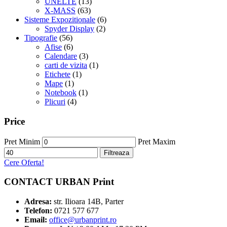
UNELTE
(13)
X-MASS
(63)
Sisteme Expozitionale
(6)
Spyder Display
(2)
Tipografie
(56)
Afise
(6)
Calendare
(3)
carti de vizita
(1)
Etichete
(1)
Mape
(1)
Notebook
(1)
Plicuri
(4)
Price
Pret Minim
Pret Maxim
Filtreaza
Cere Oferta!
CONTACT URBAN Print
Adresa:
str. Ilioara 14B, Parter
Telefon:
0721 577 677
Email:
office@urbanprint.ro